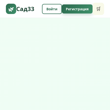
Сад33
🌿
🛒
Войти
Регистрация